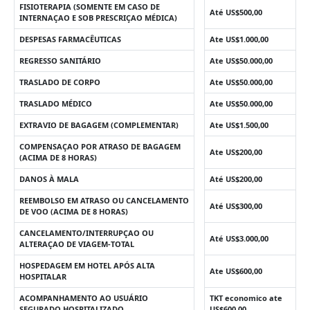
FISIOTERAPIA (SOMENTE EM CASO DE
Até US$500,00
INTERNAÇAO E SOB PRESCRIÇAO MÉDICA)
DESPESAS FARMACÊUTICAS
Ate US$1.000,00
REGRESSO SANITÁRIO
Ate US$50.000,00
TRASLADO DE CORPO
Ate US$50.000,00
TRASLADO MÉDICO
Ate US$50.000,00
EXTRAVIO DE BAGAGEM (COMPLEMENTAR)
Ate US$1.500,00
COMPENSAÇAO POR ATRASO DE BAGAGEM
Ate US$200,00
(ACIMA DE 8 HORAS)
DANOS À MALA
Até US$200,00
REEMBOLSO EM ATRASO OU CANCELAMENTO
Até US$300,00
DE VOO (ACIMA DE 8 HORAS)
CANCELAMENTO/INTERRUPÇAO OU
Até US$3.000,00
ALTERAÇAO DE VIAGEM-TOTAL
HOSPEDAGEM EM HOTEL APÓS ALTA
Ate US$600,00
HOSPITALAR
ACOMPANHAMENTO AO USUÁRIO
TKT economico ate
SEGURADO HOSPITALIZADO
US$600,00