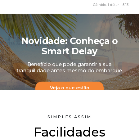
Câmbio: 1 dólar = 5,13
SOMOS BICAMPEÕES
2 anos depois do nosso primeiro prêmio
RA, fomos campeões novamente com
mais de 16.000 votos.
Saiba mais
SIMPLES ASSIM
Facilidades